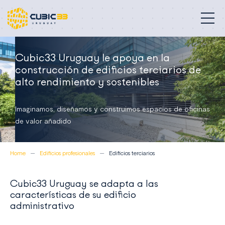
Edificios profesionales
Cubic33 Uruguay le apoya en la
construcción de edificios terciarios de
Nuestra misión
alto rendimiento y sostenibles
Compromisos
Imaginamos, diseñamos y construimos espacios de oficinas
de valor añadido
Proyectos
Home
Edificios profesionales
Edificios terciarios
Quiénes somos
Contacto
Cubic33 Uruguay se adapta a las
características de su edificio
administrativo
Uruguay